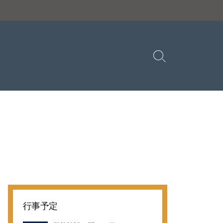
検
索
切
り
替
え
行事予定