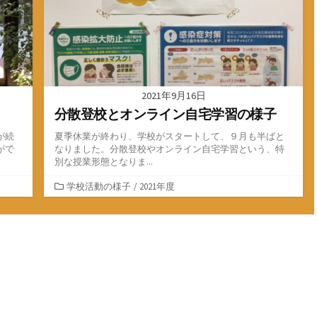
2021年9月16日
分散登校とオンライン自宅学習の様子
が続
夏季休業が終わり、学校がスタートして、９月も半ばと
がで
なりました。分散登校やオンライン自宅学習という、特
別な授業形態となりま...
カ
学校活動の様子
/
2021年度
テ
ゴ
リ
ー