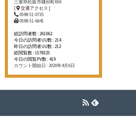
三重県松阪市鎌田町656
[
交通アクセス
]
0598-51-0735
0598-51-6641
総訪問者数 : 261062
今日の訪問者UU数 : 214
昨日の訪問者UU数 : 212
総閲覧数 : 1578325
今日の閲覧PV数 : 419
カウント開始日 : 2020年4月6日
RSS
Feedly
フ
ィ
ー
ド