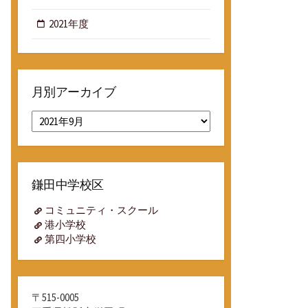
2021年度
月別アーカイブ
月
別
ア
ー
カ
鎌田中学校区
イ
ブ
コミュニティ・スクール
港小学校
第四小学校
〒515-0005