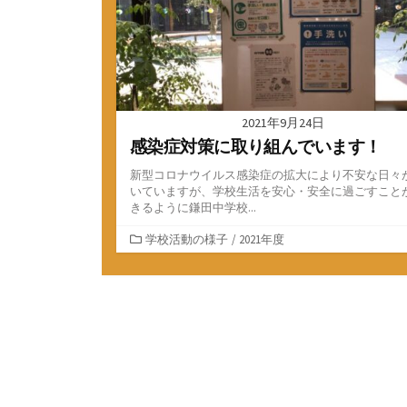
2021年9月24日
感染症対策に取り組んでいます！
新型コロナウイルス感染症の拡大により不安な日々
いていますが、学校生活を安心・安全に過ごすこと
きるように鎌田中学校...
カ
学校活動の様子
/
2021年度
テ
ゴ
リ
ー