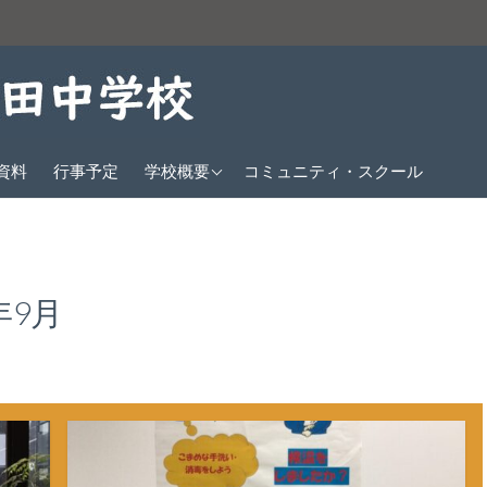
教育方針
資料
行事予定
学校概要
コミュニティ・スクール
沿革
生徒数
校歌
年9月
クラブ紹介
交通アクセス