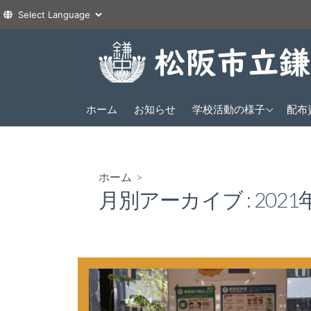
コ
ン
テ
ン
2026年度
ツ
ホーム
お知らせ
学校活動の様子
配布
1年
へ
2025年度
2年
1年
ス
2024年度
3年
2年
1年
キ
ホーム
>
ッ
3年
2年
月別アーカイブ :
2021
プ
3年