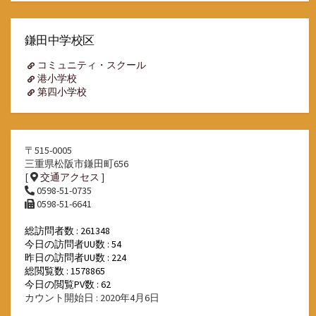
ー
カ
イ
鎌田中学校区
ブ
コミュニティ・スクール
港小学校
第四小学校
〒515-0005
三重県松阪市鎌田町656
[
交通アクセス
]
0598-51-0735
0598-51-6641
総訪問者数 : 261348
今日の訪問者UU数 : 54
昨日の訪問者UU数 : 224
総閲覧数 : 1578865
今日の閲覧PV数 : 62
カウント開始日 : 2020年4月6日