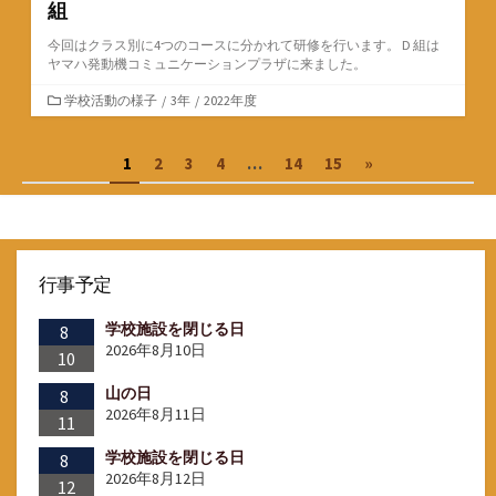
組
今回はクラス別に4つのコースに分かれて研修を行います。 D 組は
ヤマハ発動機コミュニケーションプラザに来ました。
カ
学校活動の様子
/
3年
/
2022年度
テ
ゴ
投
1
2
3
4
…
14
15
»
リ
ー
稿
の
ペ
行事予定
ー
学校施設を閉じる日
ジ
8
2026年8月10日
10
送
山の日
8
り
2026年8月11日
11
学校施設を閉じる日
8
2026年8月12日
12