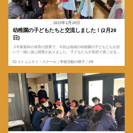
2023年2月20日
幼稚園の子どもたちと交流しました！(2月20
日)
３年家庭科の保育の授業で、今回は地域の幼稚園の子どもたちを招
いて一緒に遊ぶ授業がありました。 子どもたちが笑顔で過ごせる...
カ
コミュニティ・スクール
/
学校活動の様子
/
3年
テ
ゴ
リ
ー