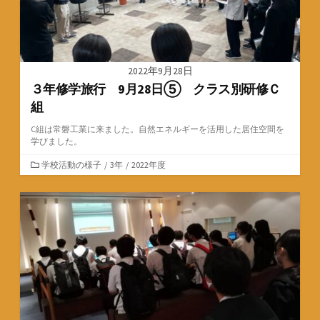
2022年9月28日
３年修学旅行 9月28日⑤ クラス別研修Ｃ
組
C組は常磐工業に来ました。自然エネルギーを活用した居住空間を
学びました。
カ
学校活動の様子
/
3年
/
2022年度
テ
ゴ
リ
ー