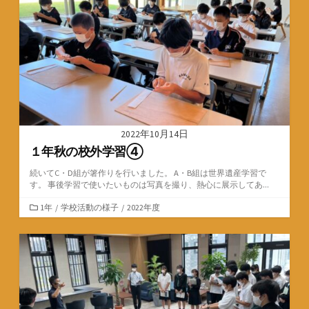
リ
ー
2022年10月14日
１年秋の校外学習④
続いてC・D組が箸作りを行いました。 A・B組は世界遺産学習で
す。 事後学習で使いたいものは写真を撮り、熱心に展示してあ...
カ
1年
/
学校活動の様子
/
2022年度
テ
ゴ
リ
ー