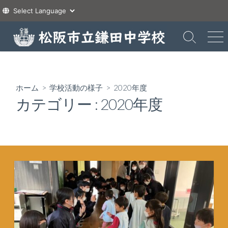
コ
ン
検
メ
索
ニ
テ
切
ュ
ン
り
ー
ツ
替
ホーム
>
学校活動の様子
>
2020年度
え
へ
カテゴリー :
2020年度
ス
キ
ッ
プ