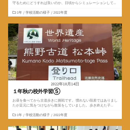
守るためにどうすれば良いのか、日頃からシミュレーションして...
カ
1年
/
学校活動の様子
/
2022年度
テ
ゴ
リ
ー
2022年10月14日
１年秋の校外学習⑤
お昼を食べてから古道歩きに挑戦です。 慣れない段差ではありまし
たが足元に気をつけながら散策をしていました。 歩き終えた子...
カ
1年
/
学校活動の様子
/
2022年度
テ
ゴ