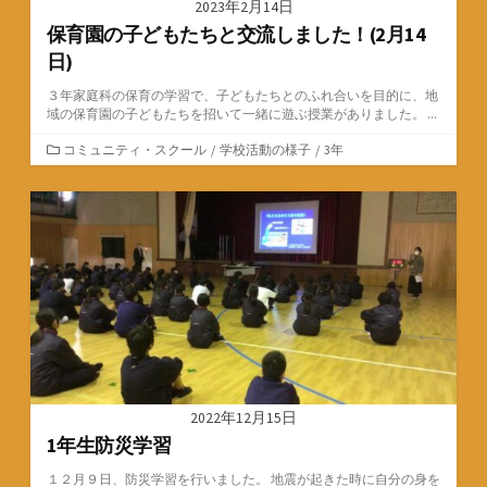
2023年2月14日
保育園の子どもたちと交流しました！(2月14
日)
３年家庭科の保育の学習で、子どもたちとのふれ合いを目的に、地
域の保育園の子どもたちを招いて一緒に遊ぶ授業がありました。 ...
カ
コミュニティ・スクール
/
学校活動の様子
/
3年
テ
ゴ
リ
ー
2022年12月15日
1年生防災学習
１２月９日、防災学習を行いました。 地震が起きた時に自分の身を