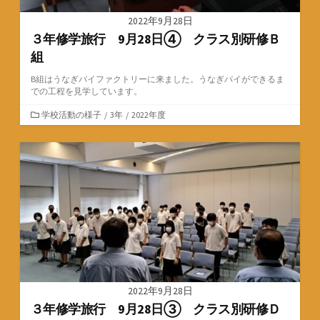
2022年9月28日
３年修学旅行 9月28日④ クラス別研修Ｂ
組
B組はうなぎパイファクトリーに来ました。うなぎパイができるま
での工程を見学しています。
カ
学校活動の様子
/
3年
/
2022年度
テ
ゴ
リ
ー
2022年9月28日
３年修学旅行 9月28日③ クラス別研修Ｄ