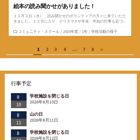
絵本の読み聞かせがありました！
１２月３日（水）、読み聞かせのボランティアの方々に来ていただ
きました。 １２月に入り、クリスマスや年末・年始の行事も近づ...
カ
コミュニティ・スクール
/
2025年度
/
1年
/
学校活動の様子
テ
ゴ
投
1
2
3
4
…
7
8
»
リ
ー
稿
の
ペ
行事予定
ー
学校施設を閉じる日
ジ
8
2026年8月10日
10
送
山の日
8
り
2026年8月11日
11
学校施設を閉じる日
8
2026年8月12日