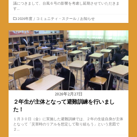
議につきまして、台風６号の影響を考慮し延期させていただきま
す...
カ
2026年度
/
コミュニティ・スクール
/
お知らせ
テ
ゴ
リ
ー
2026年2月27日
２年生が主体となって避難訓練を行いまし
た！
１月３０日（金）に実施した避難訓練では、２年の生徒自身が主体
となって「災害時のリアルを想定して取り組もう」という意図で
２...