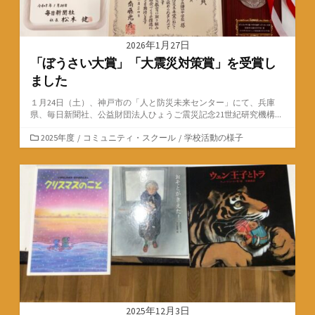
2026年1月27日
「ぼうさい大賞」「大震災対策賞」を受賞し
ました
１月24日（土）、神戸市の「人と防災未来センター」にて、兵庫
県、毎日新聞社、公益財団法人ひょうご震災記念21世紀研究機構...
カ
2025年度
/
コミュニティ・スクール
/
学校活動の様子
テ
ゴ
リ
ー
2025年12月3日