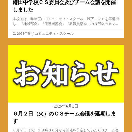
鎌田中学校ＣＳ委員会及びチーム会議を開催
しました
本校では、昨年度にコミュニティ・スクール（以下、CS）を再構成
し、『地域部会』『保護者部会』『教職員部会』の３部会のメン...
カ
2026年度
/
コミュニティ・スクール
テ
ゴ
リ
ー
2026年6月1日
６月２日（火）のＣＳチーム会議を延期しま
す
６月２日（火）１８時３０分から開催を予定していたＣＳチーム会