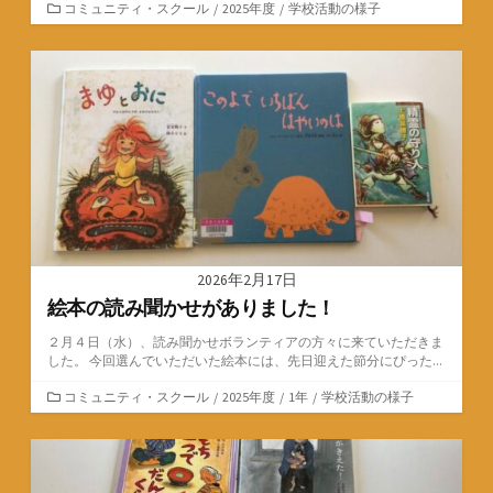
カ
コミュニティ・スクール
/
2025年度
/
学校活動の様子
テ
ゴ
リ
ー
2026年2月17日
絵本の読み聞かせがありました！
２月４日（水）、読み聞かせボランティアの方々に来ていただきま
した。 今回選んでいただいた絵本には、先日迎えた節分にぴった...
カ
コミュニティ・スクール
/
2025年度
/
1年
/
学校活動の様子
テ
ゴ
リ
ー