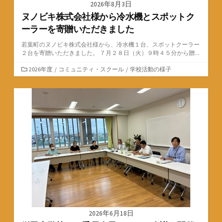
2026年8月3日
ヌノビキ株式会社様から冷水機とスポットク
ーラーを寄贈いただきました
若葉町のヌノビキ株式会社様から、冷水機１台、スポットクーラー
２台を寄贈いただきました。 ７月２８日（火）９時４５分から贈...
カ
2026年度
/
コミュニティ・スクール
/
学校活動の様子
テ
ゴ
リ
ー
2026年6月18日