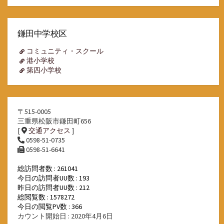
ア
ー
カ
イ
鎌田中学校区
ブ
コミュニティ・スクール
港小学校
第四小学校
〒515-0005
三重県松阪市鎌田町656
[
交通アクセス
]
0598-51-0735
0598-51-6641
総訪問者数 : 261041
今日の訪問者UU数 : 193
昨日の訪問者UU数 : 212
総閲覧数 : 1578272
今日の閲覧PV数 : 366
カウント開始日 : 2020年4月6日