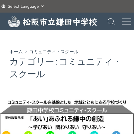
コ
ン
検
メ
索
ニ
テ
切
ュ
ン
り
ー
ツ
替
ホーム
> コミュニティ・スクール
え
へ
カテゴリー :
コミュニティ・
ス
キ
スクール
ッ
プ