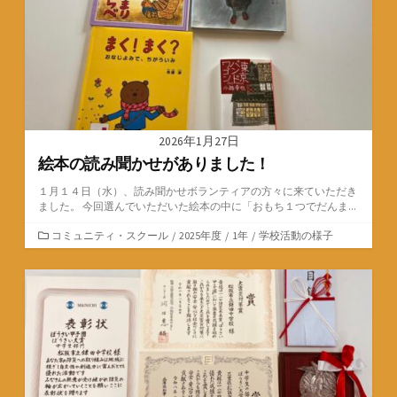
2026年1月27日
絵本の読み聞かせがありました！
１月１４日（水）、読み聞かせボランティアの方々に来ていただき
ました。 今回選んでいただいた絵本の中に「おもち１つでだんま...
カ
コミュニティ・スクール
/
2025年度
/
1年
/
学校活動の様子
テ
ゴ
リ
ー