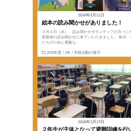
2026年3月11日
絵本の読み聞かせがありました！
３月４日（水）、読み聞かせボランティアの方々に
度最後の読み聞かせに来ていただきました。 毎月、
たちのために素敵な...
カ
2025年度
/
1年
/
学校活動の様子
テ
ゴ
リ
ー
2026年2月27日
２年生が主体となって避難訓練を行