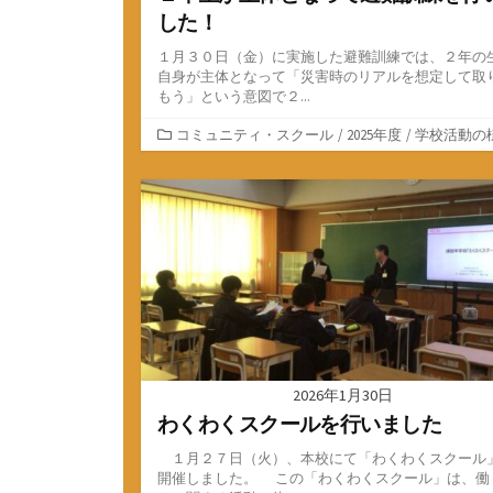
した！
１月３０日（金）に実施した避難訓練では、２年の
自身が主体となって「災害時のリアルを想定して取
もう」という意図で２...
カ
コミュニティ・スクール
/
2025年度
/
学校活動の
テ
ゴ
リ
ー
2026年1月30日
わくわくスクールを行いました
１月２７日（火）、本校にて「わくわくスクール
開催しました。 この「わくわくスクール」は、働