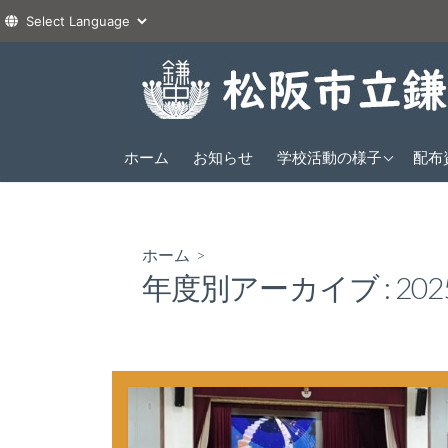
コ
ン
テ
ン
2026年度
ツ
ホーム
お知らせ
学校活動の様子
配布
1年
へ
2025年度
2年
1年
ス
2024年度
3年
2年
1年
キ
ホーム
>
ッ
3年
2年
年度別アーカイブ :
20
プ
3年