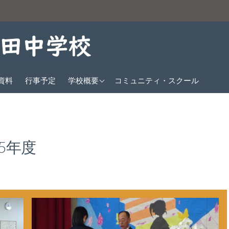
教育方針
資料
行事予定
学校概要
コミュニティ・スクール
沿革
生徒数
校歌
25年度
クラブ紹介
交通アクセス