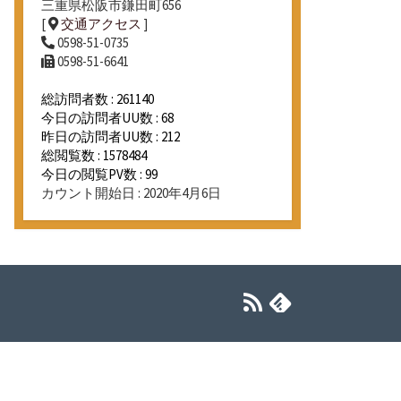
三重県松阪市鎌田町656
[
交通アクセス
]
0598-51-0735
0598-51-6641
総訪問者数 : 261140
今日の訪問者UU数 : 68
昨日の訪問者UU数 : 212
総閲覧数 : 1578484
今日の閲覧PV数 : 99
カウント開始日 : 2020年4月6日
RSS
Feedly
フ
ィ
ー
ド