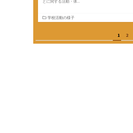
とに関する活動・体...
カ
学校活動の様子
テ
ゴ
投
1
2
リ
ー
稿
の
ペ
ー
ジ
送
り