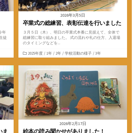
2026年3月5日
卒業式の総練習、表彰伝達を行いました
今年
３月５日（木）、明日の卒業式本番に見据えて、全体で
生徒
総練習に取り組みました。 式の流れや礼の仕方、入退場
のタイミングなどを...
カ
2025年度
/
1年
/
2年
/
学校活動の様子
/
3年
テ
ゴ
リ
ー
2026年2月17日
いま
絵本の読み聞かせがありました！