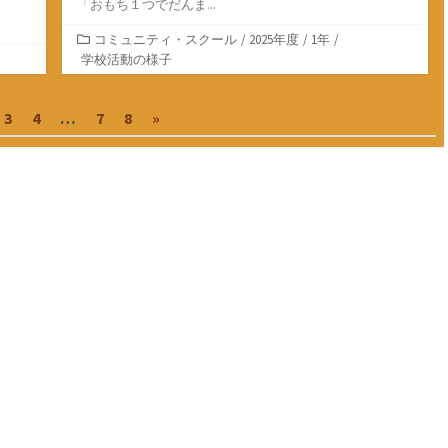
「おもち１つでだんま...
カ
コミュニティ・スクール
/
2025年度
/
1年
/
テ
学校活動の様子
ゴ
リ
3
4
…
7
8
»
ー