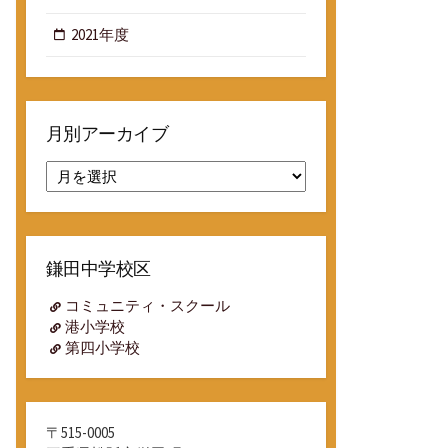
2021年度
月別アーカイブ
月
別
ア
ー
カ
鎌田中学校区
イ
ブ
コミュニティ・スクール
港小学校
第四小学校
〒515-0005