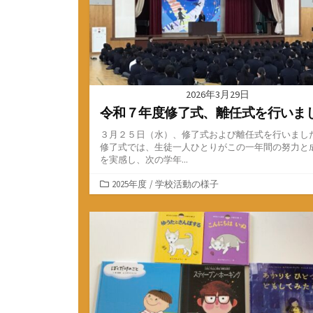
2026年3月29日
令和７年度修了式、離任式を行いま
３月２５日（水）、修了式および離任式を行いまし
修了式では、生徒一人ひとりがこの一年間の努力と
を実感し、次の学年...
カ
2025年度
/
学校活動の様子
テ
ゴ
リ
ー