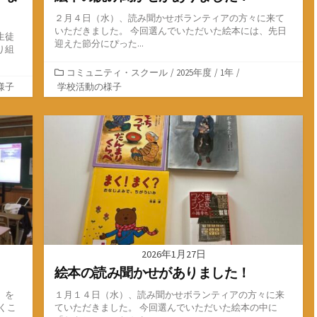
２月４日（水）、読み聞かせボランティアの方々に来て
いただきました。 今回選んでいただいた絵本には、先日
生徒
迎えた節分にぴった...
り組
カ
コミュニティ・スクール
/
2025年度
/
1年
/
テ
様子
学校活動の様子
ゴ
リ
ー
2026年1月27日
絵本の読み聞かせがありました！
」を
１月１４日（水）、読み聞かせボランティアの方々に来
くこ
ていただきました。 今回選んでいただいた絵本の中に