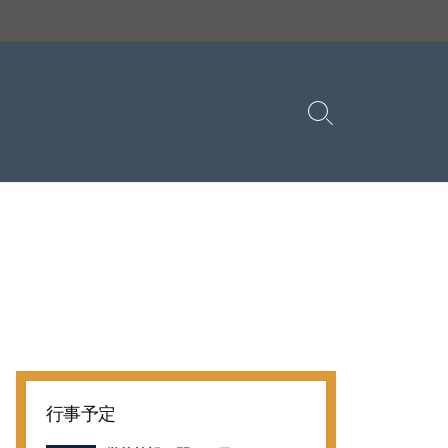
検
索
切
り
替
え
行事予定