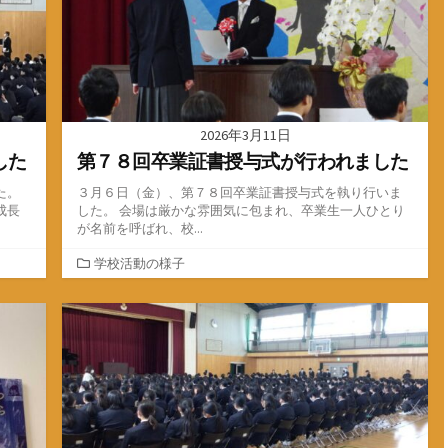
2026年3月11日
した
第７８回卒業証書授与式が行われました
た。
３月６日（金）、第７８回卒業証書授与式を執り行いま
成長
した。 会場は厳かな雰囲気に包まれ、卒業生一人ひとり
が名前を呼ばれ、校...
カ
学校活動の様子
テ
ゴ
リ
ー