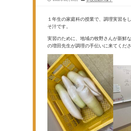
開
テ
日
ゴ
リ
１年生の家庭科の授業で、調理実習を
ー
そ汁です。
実習のために、地域の牧野さんが新鮮
の増田先生が調理の手伝いに来てくだ