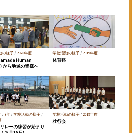
ア
ア
動の様子
/
2020年度
学校活動の様子
/
2019年度
Kamada Human
体育祭
ts) から地域の皆様へ
年
/
3年
/
学校活動の様子
/
学校活動の様子
/
2019年度
度
壮行会
りリレーの練習が始まり
！(5月15日)