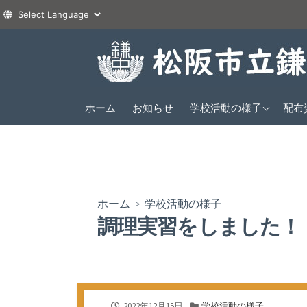
コ
ン
テ
ン
2026年度
ツ
ホーム
お知らせ
学校活動の様子
配布
1年
へ
2025年度
2年
1年
ス
2024年度
3年
2年
1年
キ
ッ
3年
2年
プ
ホーム
>
学校活動の様子
3年
調理実習をしました！
公
カ
2022年12月15日
学校活動の様子