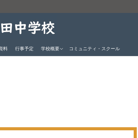
教育方針
資料
行事予定
学校概要
コミュニティ・スクール
沿革
生徒数
校歌
クラブ紹介
交通アクセス