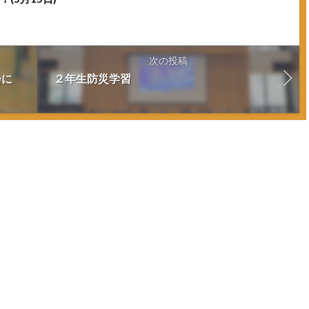
次の投稿
会に
２年生防災学習