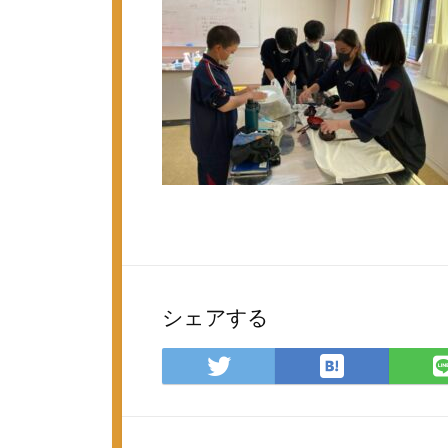
シェアする
は
Twitter
て
で
な
シ
ブ
ェ