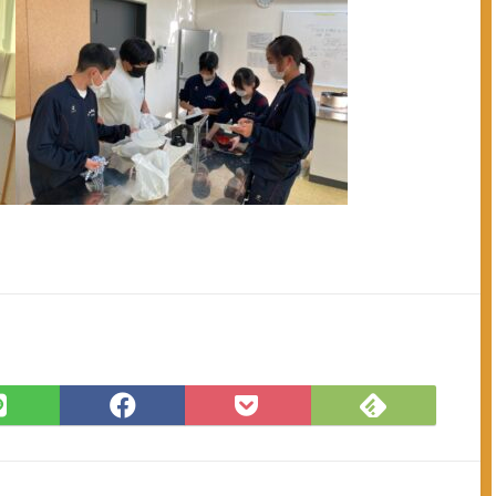
Feedly
LINE
Facebook
Pocket
で
で
で
に
購
シ
シ
保
読
ェ
ェ
存