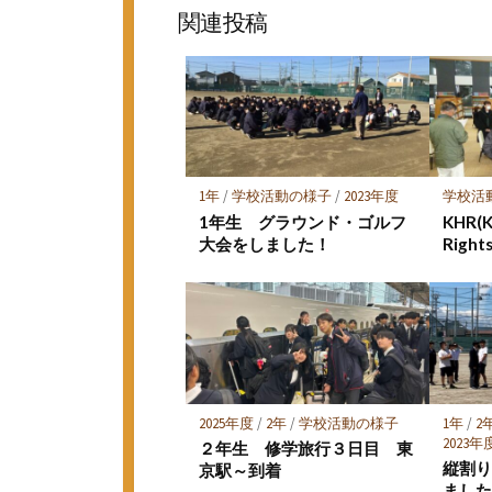
ッ
ア
関連投稿
ク
マ
ー
ク
に
保
存
1年
/
学校活動の様子
/
2023年度
学校活
1年生 グラウンド・ゴルフ
KHR(
大会をしました！
Righ
2025年度
/
2年
/
学校活動の様子
1年
/
2
2023年
２年生 修学旅行３日目 東
縦割
京駅～到着
ました