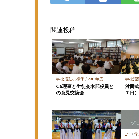
て
で
な
シ
ブ
ェ
ッ
ア
関連投稿
ク
マ
ー
ク
に
保
存
学校活動の様子
/
2019年度
学校活
CS理事と生徒会本部役員と
対面
の意見交換会
７日
1年
/
学