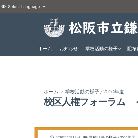
コ
ン
テ
ン
2026年度
ツ
ホーム
お知らせ
学校活動の様子
配布
1年
へ
2025年度
2年
1年
ス
2024年度
3年
2年
1年
キ
ッ
3年
2年
プ
ホーム
>
学校活動の様子
/
2020年度
3年
校区人権フォーラム 
公
カ
2020年12月7日
学校活動の様子
/
2020年度