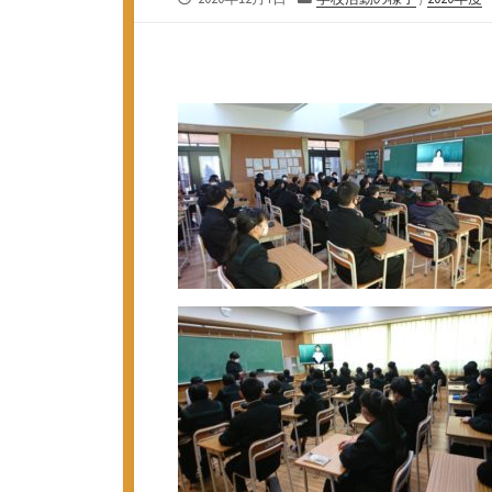
開
テ
日
ゴ
リ
ー