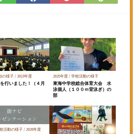
で
で
で
に
購
シ
シ
保
読
ェ
ェ
存
ア
ア
動の様子
/
2023年度
2025年度
/
学校活動の様子
式を行いました！（４月
東海中学校総合体育大会 水
）
泳個人（１００ｍ背泳ぎ）の
部
校活動の様子
/
2020年度