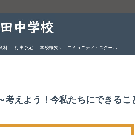
教育方針
資料
行事予定
学校概要
コミュニティ・スクール
沿革
生徒数
校歌
クラブ紹介
～考えよう！今私たちにできるこ
交通アクセス