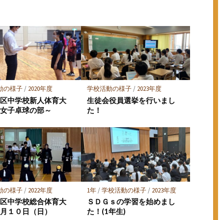
ア
ア
動の様子
/
2020年度
学校活動の様子
/
2023年度
地区中学校新人体育大
生徒会役員選挙を行いまし
～女子卓球の部～
た！
動の様子
/
2022年度
1年
/
学校活動の様子
/
2023年度
地区中学校総合体育大
ＳＤＧｓの学習を始めまし
７月１０日（日）
た！(1年生)