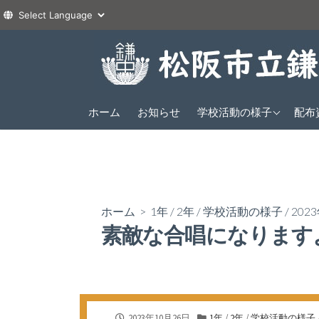
コ
ン
テ
ン
2026年度
ツ
ホーム
お知らせ
学校活動の様子
配布
1年
へ
2025年度
2年
1年
ス
2024年度
3年
2年
1年
キ
ッ
3年
2年
プ
ホーム
>
1年
/
2年
/
学校活動の様子
/
202
3年
素敵な合唱になります
公
カ
2023年10月26日
1年
/
2年
/
学校活動の様子