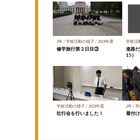
マ
ー
ク
に
保
存
2年
/
学校活動の様子
/
2019年度
学校活
修学旅行第２日目③
進路だよ
15）
学校活動の様子
/
2023年度
2年
/
学
壮行会を行いました！
着付