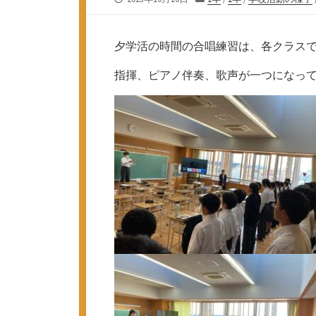
開
テ
日
ゴ
リ
夕学活の時間の合唱練習は、各クラス
ー
指揮、ピアノ伴奏、歌声が一つになって