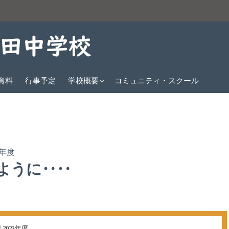
教育方針
資料
行事予定
学校概要
コミュニティ・スクール
沿革
生徒数
校歌
3年度
クラブ紹介
ように‥‥
交通アクセス
/
2023年度