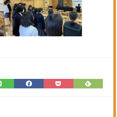
Feedly
LINE
Facebook
Pocket
で
で
で
に
購
シ
シ
保
読
ェ
ェ
存
ア
ア