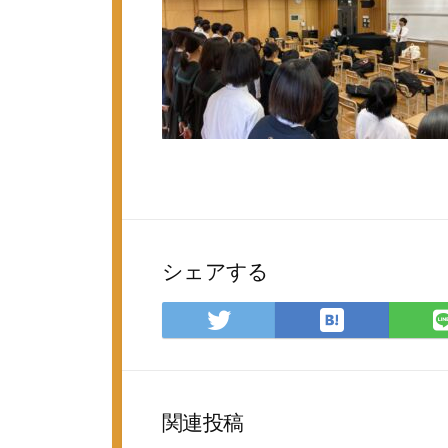
シェアする
は
Twitter
て
で
な
シ
ブ
ェ
ッ
ア
関連投稿
ク