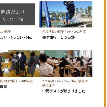
動の様子
学校活動の様子
/
3年
/
2021年度
り（No. 11 〜 No.
修学旅行 １５日⑥
校活動の様子
/
2019年度
2026年度
/
1年
/
2年
/
3年
/
学校活
動の様子
け教室
中間テストが始まりました