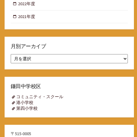
2022年度
2021年度
月別アーカイブ
月
別
ア
ー
カ
イ
鎌田中学校区
ブ
コミュニティ・スクール
港小学校
第四小学校
〒515-0005