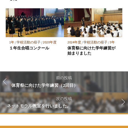
1年
/
学校活動の様子
/
2020年度
2024年度
/
学校活動の様子
/
3年
１年生合唱コンクール
体育祭に向けた学年練習が
始まりました
前の投稿
体育祭に向けた学年練習（2回目）
次の投稿
ネットモラル教室を行いました。