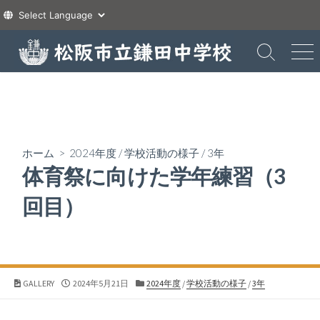
コ
ン
検
メ
索
ニ
テ
切
ュ
ン
り
ー
ツ
替
え
へ
ス
ホーム
>
2024年度
/
学校活動の様子
/
3年
キ
体育祭に向けた学年練習（3
ッ
プ
回目）
公
カ
GALLERY
2024年5月21日
2024年度
/
学校活動の様子
/
3年
開
テ
日
ゴ