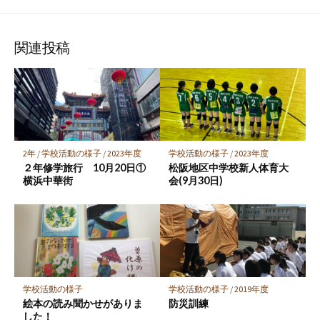
な
購
シ
シ
シ
保
ブ
読
ェ
ェ
ェ
存
ッ
ア
ア
ア
関連投稿
ク
マ
ー
ク
に
保
2年
/
学校活動の様子
/
2023年度
学校活動の様子
/
2023年度
存
２年修学旅行 10月20日①
松阪地区中学校新人体育大
横浜中華街
会(9月30日)
学校活動の様子
学校活動の様子
/
2019年度
絵本の読み聞かせがありま
防災訓練
した！