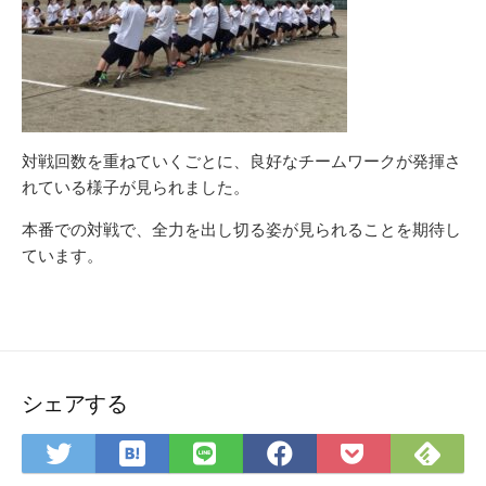
対戦回数を重ねていくごとに、良好なチームワークが発揮さ
れている様子が見られました。
本番での対戦で、全力を出し切る姿が見られることを期待し
ています。
シェアする
は
Fee
Twitter
LINE
Facebook
Pocket
て
で
で
で
で
に