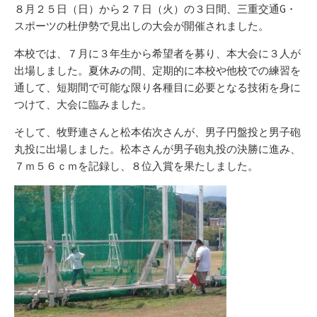
リ
８月２５日（日）から２７日（火）の３日間、三重交通G・
ー
スポーツの杜伊勢で見出しの大会が開催されました。
本校では、７月に３年生から希望者を募り、本大会に３人が
出場しました。夏休みの間、定期的に本校や他校での練習を
通して、短期間で可能な限り各種目に必要となる技術を身に
つけて、大会に臨みました。
そして、牧野連さんと松本佑次さんが、男子円盤投と男子砲
丸投に出場しました。松本さんが男子砲丸投の決勝に進み、
７ｍ５６ｃｍを記録し、８位入賞を果たしました。