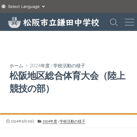
コ
ン
検
メ
索
ニ
テ
切
ュ
ン
り
ー
ツ
替
え
へ
ス
ホーム
>
2024年度
/
学校活動の様子
キ
松阪地区総合体育大会（陸上
ッ
プ
競技の部）
公
カ
2024年8月30日
2024年度
/
学校活動の様子
開
テ
日
ゴ