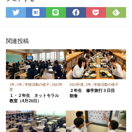
は
Fee
Twitter
LINE
Facebook
Pocket
て
で
で
で
で
に
な
購
シ
シ
シ
保
ブ
読
ェ
ェ
ェ
存
ッ
ア
ア
ア
関連投稿
ク
マ
ー
ク
に
保
1年
/
2年
/
学校活動の様子
/
2022年
2025年度
/
2年
/
学校活動の様子
存
度
２年生 修学旅行３日目
１・２年生 ネットモラル
朝食
教室（4月26日）