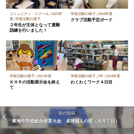
コミュニティ・スクール
/
2025年
学校活動の様子
/
2020年度
度
/
学校活動の様子
クラブ活動予定ボード
２年生が主体となって避難
訓練を行いました！
学校活動の様子
/
2021年度
学校活動の様子
/
3年
/
2019年度
ＫＨＲの活動展示会を終え
わくわくワーク４日目
て
前の投稿
東海中学校総合体育大会 卓球個人の部（８月７日）