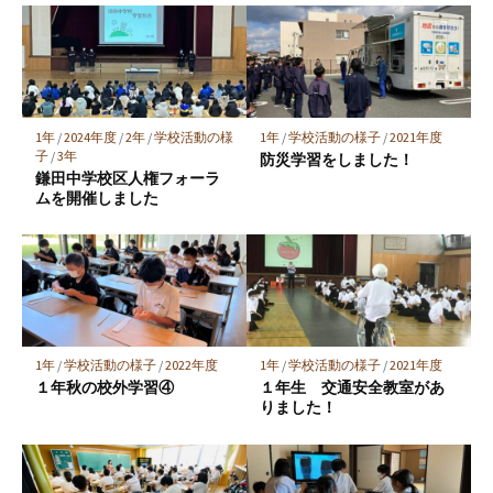
マ
ー
ク
に
保
1年
/
2024年度
/
2年
/
学校活動の様
1年
/
学校活動の様子
/
2021年度
存
子
/
3年
防災学習をしました！
鎌田中学校区人権フォーラ
ムを開催しました
1年
/
学校活動の様子
/
2022年度
1年
/
学校活動の様子
/
2021年度
１年秋の校外学習④
１年生 交通安全教室があ
りました！