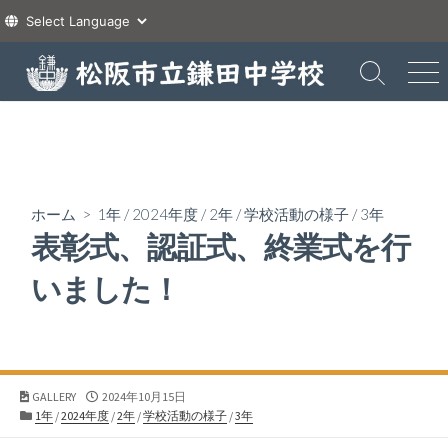
コ
ン
検
メ
索
ニ
テ
切
ュ
ン
り
ー
ツ
替
え
へ
ス
ホーム
>
1年
/
2024年度
/
2年
/
学校活動の様子
/
3年
キ
表彰式、認証式、終業式を行
ッ
プ
いました！
公
GALLERY
2024年10月15日
カ
開
1年
/
2024年度
/
2年
/
学校活動の様子
/
3年
テ
日