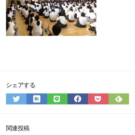
シェアする
は
Fee
Twitter
LINE
Facebook
Pocket
て
で
で
で
で
に
な
購
シ
シ
シ
保
ブ
読
ェ
ェ
ェ
存
ッ
ア
ア
ア
関連投稿
ク