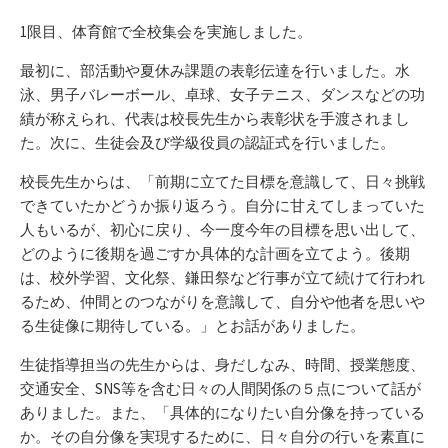
ゴ
リ
1限目、体育館で全校集会を実施しました。
ー
最初に、部活動や夏休み課題の表彰伝達を行いました。水
泳、男子バレーボール、卓球、女子テニス、ダンスなどの功
績が称えられ、代表は校長先生から表彰状を手渡されまし
た。次に、生徒会及び学級役員の認証式を行いました。
校長先生からは、「前期に立てた目標を意識して、日々挑戦
できていたかどうか振り返ろう。自分に甘えてしまっていた
人もいるが、初心に戻り、今一度今年の目標を思い出して、
どのように後期を過ごすか具体的な計画を立てよう。後期
は、校外学習、文化祭、鎌田祭など行事が立て続けて行われ
るため、仲間とのつながりを意識して、自分や他者を思いや
る生徒像に期待している。」とお話がありました。
生徒指導担当の先生からは、身だしなみ、時間、授業態度、
交通安全、SNS等を含む日々の人間関係の５点について話が
ありました。また、「具体的になりたい自分像を持っている
か。その自分像を実現するために、日々自分の行いを素直に