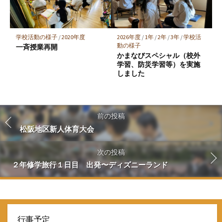
学校活動の様子
/
2020年度
2026年度
/
1年
/
2年
/
3年
/
学校活
動の様子
一斉授業再開
かまなびスペシャル（校外
学習、防災学習等）を実施
しました
前の投稿
松阪地区新人体育大会
次の投稿
２年修学旅行１日目 出発〜ディズニーランド
行事予定