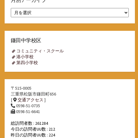
月別アーカイブ
月
別
ア
ー
カ
イ
鎌田中学校区
ブ
コミュニティ・スクール
港小学校
第四小学校
〒515-0005
三重県松阪市鎌田町656
[
交通アクセス
]
0598-51-0735
0598-51-6641
総訪問者数 : 261284
今日の訪問者UU数 : 212
昨日の訪問者UU数 : 224