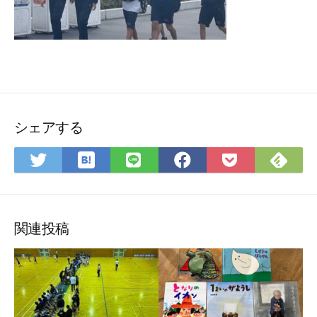
シェアする
は
Fee
Twitter
LINE
Facebook
Pocket
て
で
で
で
で
に
な
購
シ
シ
シ
保
ブ
読
ェ
ェ
ェ
存
ッ
ア
ア
ア
関連投稿
ク
マ
ー
ク
に