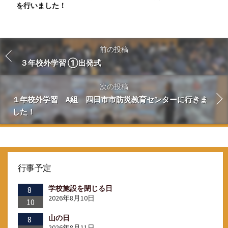
を行いました！
前の投稿
３年校外学習 ①出発式
次の投稿
１年校外学習 A組 四日市市防災教育センターに行きま
した！
行事予定
学校施設を閉じる日
8
2026年8月10日
10
山の日
8
2026年8月11日