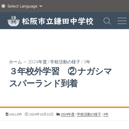
コ
ン
検
メ
索
ニ
テ
切
ュ
ン
り
ー
ツ
替
え
へ
ス
ホーム
>
2024年度
/
学校活動の様子
/
3年
キ
３年校外学習 ② ナガシマ
ッ
プ
スパーランド到着
公
カ
GALLERY
2024年10月22日
2024年度
/
学校活動の様子
/
3年
開
テ
日
ゴ