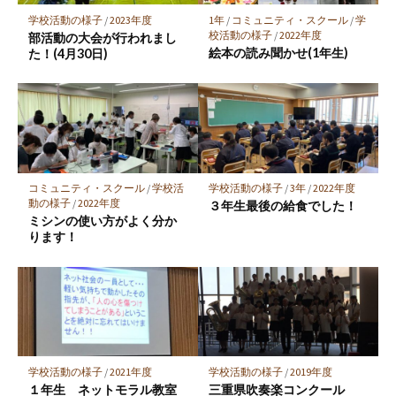
保
学校活動の様子
/
2023年度
1年
/
コミュニティ・スクール
/
学
存
校活動の様子
/
2022年度
部活動の大会が行われまし
絵本の読み聞かせ(1年生)
た！(4月30日)
コミュニティ・スクール
/
学校活
学校活動の様子
/
3年
/
2022年度
動の様子
/
2022年度
３年生最後の給食でした！
ミシンの使い方がよく分か
ります！
学校活動の様子
/
2021年度
学校活動の様子
/
2019年度
１年生 ネットモラル教室
三重県吹奏楽コンクール