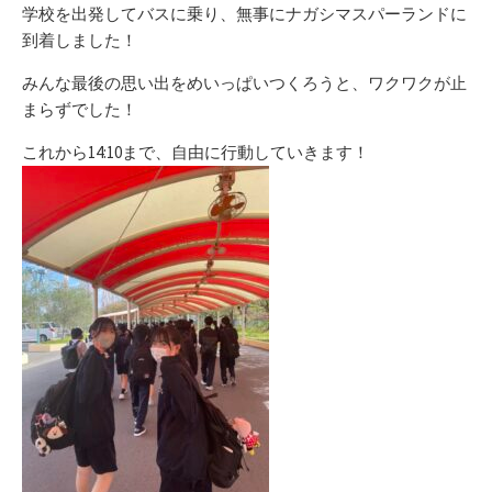
リ
学校を出発してバスに乗り、無事にナガシマスパーランドに
ー
到着しました！
みんな最後の思い出をめいっぱいつくろうと、ワクワクが止
まらずでした！
これから14:10まで、自由に行動していきます！