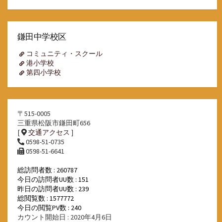
ア
ー
カ
イ
鎌田中学校区
ブ
コミュニティ・スクール
港小学校
第四小学校
〒515-0005
三重県松阪市鎌田町656
[
交通アクセス
]
0598-51-0735
0598-51-6641
総訪問者数 : 260787
今日の訪問者UU数 : 151
昨日の訪問者UU数 : 239
総閲覧数 : 1577772
今日の閲覧PV数 : 240
カウント開始日 : 2020年4月6日