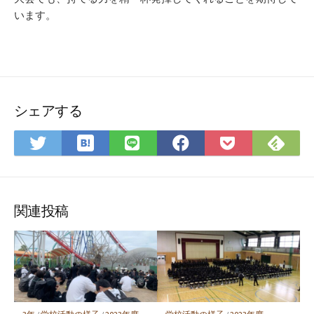
います。
シェアする
は
Fee
Twitter
LINE
Facebook
Pocket
て
で
で
で
で
に
な
購
シ
シ
シ
保
ブ
読
ェ
ェ
ェ
存
ッ
ア
ア
ア
関連投稿
ク
マ
ー
ク
に
保