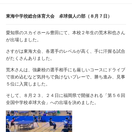
開
テ
日
ゴ
リ
東海中学校総合体育大会 卓球個人の部（８月７日）
ー
愛知県のスカイホール豊田にて、本校２年生の荒木和也さん
が出場しました。
さすがは東海大会、各選手のレベルが高く、手に汗握る試合
がたくさんありました。
荒木さんは、強豪校の選手相手にも厳しいコースにドライブ
で攻め込むなど気持ちで負けないプレーで、勝ち進み、見事
５位に入賞しました。
そして、８月２３、２４日に福岡県で開催される「第５６回
全国中学校卓球大会」への出場を決めました。