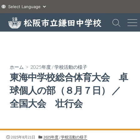
コ
ン
検
メ
索
ニ
テ
切
ュ
ン
り
ー
ツ
替
え
へ
ス
ホーム
>
2025年度
/
学校活動の様子
キ
東海中学校総合体育大会 卓
ッ
プ
球個人の部（８月７日） ／
全国大会 壮行会
公
カ
2025年8月21日
2025年度
/
学校活動の様子