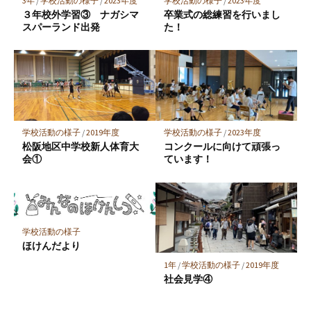
3年
/
学校活動の様子
/
2023年度
学校活動の様子
/
2023年度
存
３年校外学習③ ナガシマ
卒業式の総練習を行いまし
スパーランド出発
た！
学校活動の様子
/
2019年度
学校活動の様子
/
2023年度
松阪地区中学校新人体育大
コンクールに向けて頑張っ
会①
ています！
学校活動の様子
ほけんだより
1年
/
学校活動の様子
/
2019年度
社会見学④