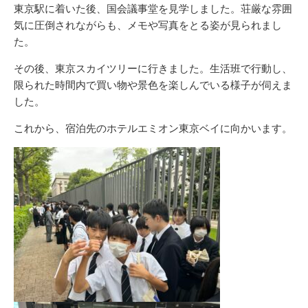
リ
東京駅に着いた後、国会議事堂を見学しました。荘厳な雰囲
ー
気に圧倒されながらも、メモや写真をとる姿が見られまし
た。
その後、東京スカイツリーに行きました。生活班で行動し、
限られた時間内で買い物や景色を楽しんでいる様子が伺えま
した。
これから、宿泊先のホテルエミオン東京ベイに向かいます。