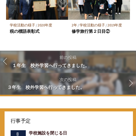
学校活動の様子
/
2020年度
2年
/
学校活動の様子
/
2019年度
税の標語表彰式
修学旅行第２日目②
前の投稿
１年生 校外学習へ行ってきました。
次の投稿
３年生 校外学習へ行ってきました。
行事予定
学校施設を閉じる日
8