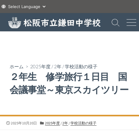
コ
ン
検
メ
索
ニ
テ
切
ュ
ン
り
ー
ツ
替
え
へ
ス
ホーム
>
2025年度
/
2年
/
学校活動の様子
キ
２年生 修学旅行１日目 国
ッ
プ
会議事堂～東京スカイツリー
公
カ
2025年10月20日
2025年度
/
2年
/
学校活動の様子
開
テ
日
ゴ