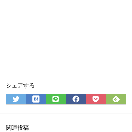
シェアする
は
Fee
Twitter
LINE
Facebook
Pocket
て
で
で
で
で
に
な
購
シ
シ
シ
保
ブ
読
ェ
ェ
ェ
存
ッ
ア
ア
ア
関連投稿