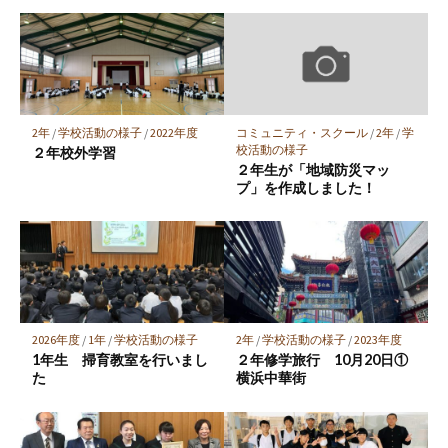
ク
マ
ー
ク
に
保
2年
/
学校活動の様子
/
2022年度
コミュニティ・スクール
/
2年
/
学
存
校活動の様子
２年校外学習
２年生が「地域防災マッ
プ」を作成しました！
2026年度
/
1年
/
学校活動の様子
2年
/
学校活動の様子
/
2023年度
1年生 掃育教室を行いまし
２年修学旅行 10月20日①
た
横浜中華街