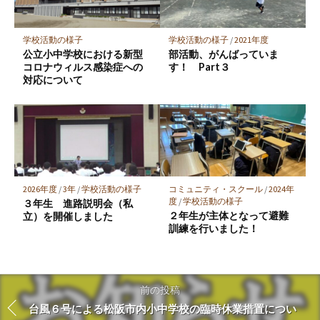
学校活動の様子
学校活動の様子
/
2021年度
公立小中学校における新型
部活動、がんばっていま
コロナウィルス感染症への
す！ Part３
対応について
2026年度
/
3年
/
学校活動の様子
コミュニティ・スクール
/
2024年
度
/
学校活動の様子
３年生 進路説明会（私
２年生が主体となって避難
立）を開催しました
訓練を行いました！
前の投稿
台風６号による松阪市内小中学校の臨時休業措置につい