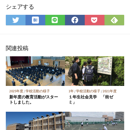
シェアする
は
Fee
Twitter
LINE
Facebook
Pocket
て
で
で
で
で
に
な
購
シ
シ
シ
保
ブ
読
ェ
ェ
ェ
存
ッ
ア
ア
ア
関連投稿
ク
マ
ー
ク
に
保
2025年度
/
学校活動の様子
1年
/
学校活動の様子
/
2021年度
存
新年度の教育活動がスター
１年生社会見学 「街ゼ
トしました。
ミ」