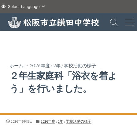
コ
ン
検
メ
索
ニ
テ
切
ュ
ン
り
ー
ツ
替
え
へ
ス
ホーム
>
2026年度
/
2年
/
学校活動の様子
キ
２年生家庭科「浴衣を着よ
ッ
プ
う」を行いました。
公
カ
2026年6月5日
2026年度
/
2年
/
学校活動の様子
開
テ
日
ゴ