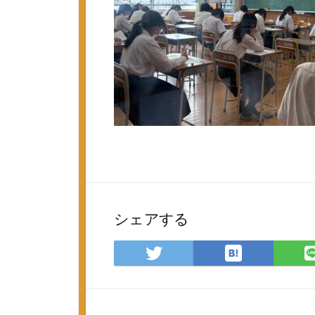
シェアする
は
Twitter
て
で
な
シ
ブ
ェ