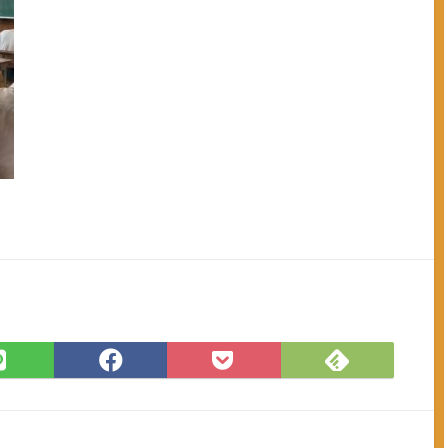
Feedly
LINE
Facebook
Pocket
で
で
で
に
購
シ
シ
保
読
ェ
ェ
存