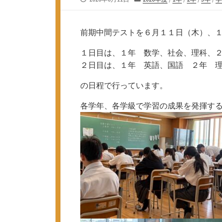
開
テ
日
ゴ
リ
前期中間テストを６月１１日（木）、
ー
１日目は、１年 数学、社会、理科、
２日目は、１年 英語、国語 ２年 
の日程で行っています。
各学年、各学級で学習の成果を発揮す