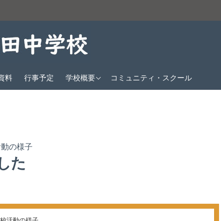
教育方針
資料
行事予定
学校概要
コミュニティ・スクール
沿革
生徒数
校歌
活動の様子
クラブ紹介
した
交通アクセス
学校活動の様子