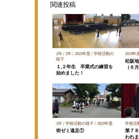
ッ
ア
関連投稿
ク
マ
ー
ク
に
保
存
1年
/
2年
/
2023年度
/
学校活動の
2024年
様子
松阪
１,２年生 卒業式の練習を
（６
始めました！
1年
/
学校活動の様子
/
2019年度
学校活
街ゼミ遠足①
第７
われ