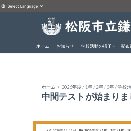
コ
ン
テ
ン
2026年度
ツ
ホーム
お知らせ
学校活動の様子
配布
1年
へ
2025年度
2年
1年
ス
2024年度
3年
2年
1年
キ
ッ
3年
2年
プ
ホーム
>
2026年度
/
1年
/
2年
/
3年
/
学校
3年
中間テストが始まりま
公
カ
2026年6月11日
2026年度
/
1年
/
2年
/
3年
/