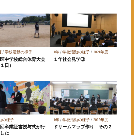
ア
ア
度
/
学校活動の様子
1年
/
学校活動の様子
/
2021年度
地区中学校総合体育大会
１年社会見学③
月１日）
動の様子
1年
/
学校活動の様子
/
2019年度
８回卒業証書授与式が行
ドリームマップ作り その２
ました