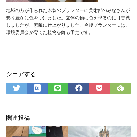
地域の方が作られた木製のプランターに美術部のみなさんが
彩り豊かに色をつけました。立体の物に色を塗るのには苦戦
しましたが、素敵に仕上がりました。今後プランターには、
環境委員会が育てた植物を飾る予定です。
シェアする
は
Fee
Twitter
LINE
Facebook
Pocket
て
で
で
で
で
に
な
購
シ
シ
シ
保
ブ
読
ェ
ェ
ェ
存
ッ
ア
ア
ア
関連投稿
ク
マ