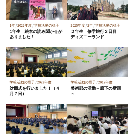
ー
ク
に
保
1年
/
2023年度
/
学校活動の様子
2025年度
/
2年
/
学校活動の様子
存
1年生 絵本の読み聞かせが
２年生 修学旅行２日目
ありました！
ディズニーランド
学校活動の様子
/
2023年度
学校活動の様子
/
2019年度
対面式を行いました！（４
美術部の活動～廊下の壁画
月７日）
～