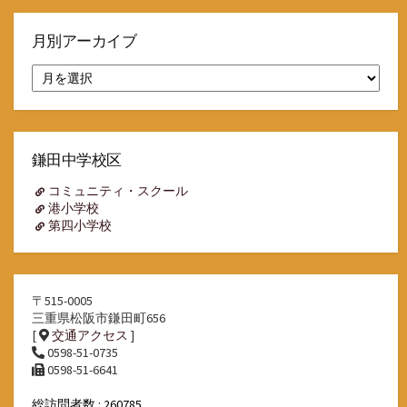
月別アーカイブ
月
別
ア
ー
カ
イ
鎌田中学校区
ブ
コミュニティ・スクール
港小学校
第四小学校
〒515-0005
三重県松阪市鎌田町656
[
交通アクセス
]
0598-51-0735
0598-51-6641
総訪問者数 : 260785