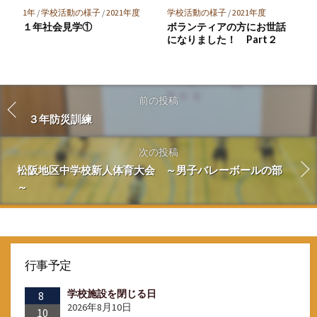
1年
/
学校活動の様子
/
2021年度
学校活動の様子
/
2021年度
１年社会見学①
ボランティアの方にお世話
になりました！ Part２
前の投稿
３年防災訓練
次の投稿
松阪地区中学校新人体育大会 ～男子バレーボールの部
～
行事予定
学校施設を閉じる日
8
2026年8月10日
10