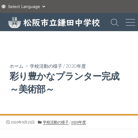
コ
ン
検
メ
索
ニ
テ
切
ュ
ン
り
ー
ツ
替
え
へ
ス
ホーム
>
学校活動の様子
/
2020年度
キ
彩り豊かなプランター完成
ッ
プ
～美術部～
公
カ
2020年9月25日
学校活動の様子
/
2020年度
開
テ
日
ゴ