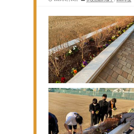
開
テ
日
ゴ
リ
ー