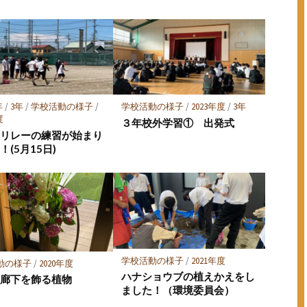
年
/
3年
/
学校活動の様子
/
学校活動の様子
/
2023年度
/
3年
度
３年校外学習① 出発式
りリレーの練習が始まり
！(5月15日)
学校活動の様子
/
2021年度
動の様子
/
2020年度
ハナショウブの植えかえをし
や廊下を飾る植物
ました！（環境委員会）