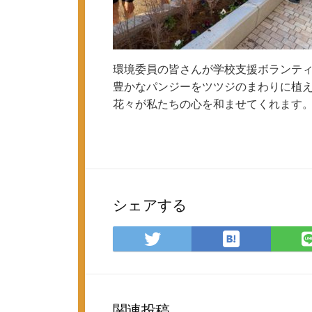
環境委員の皆さんが学校支援ボランテ
豊かなパンジーをツツジのまわりに植
花々が私たちの心を和ませてくれます
シェアする
は
Twitter
て
で
な
シ
ブ
ェ
ッ
ア
関連投稿