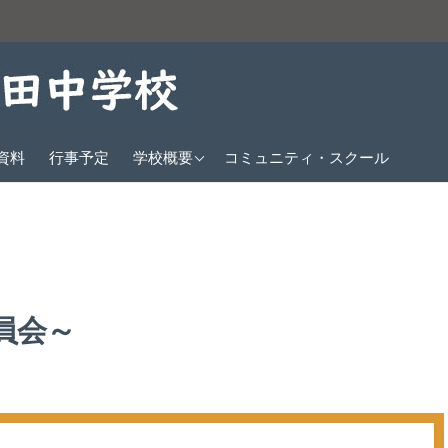
教育方針
資料
行事予定
学校概要
コミュニティ・スクール
沿革
生徒数
校歌
クラブ紹介
員会～
交通アクセス