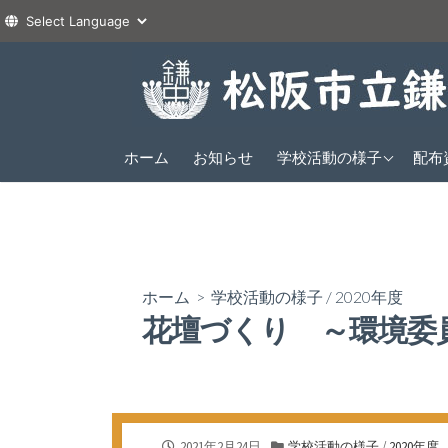
コ
ン
テ
ン
2026年度
ツ
ホーム
お知らせ
学校活動の様子
配布
1年
へ
2025年度
2年
1年
ス
2024年度
3年
2年
1年
キ
ッ
3年
2年
プ
ホーム
>
学校活動の様子
/
2020年度
3年
花壇づくり ～環境委
公
カ
2021年2月24日
学校活動の様子
/
2020年度