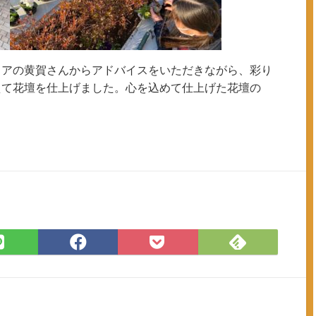
ィアの黄賀さんからアドバイスをいただきながら、彩り
えて花壇を仕上げました。心を込めて仕上げた花壇の
。
Feedly
LINE
Facebook
Pocket
で
で
で
に
購
シ
シ
保
読
ェ
ェ
存
ア
ア