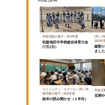
ク
マ
ー
ク
に
保
存
学校活動の様子
/
2023年度
1年
/
2
2023年
松阪地区中学校総合体育大会
縦割
(7月2日）
ました
コミュニティ・スクール
/
1年
/
学
学校活
校活動の様子
/
2022年度
玄関
絵本の読み聞かせ（１年生）