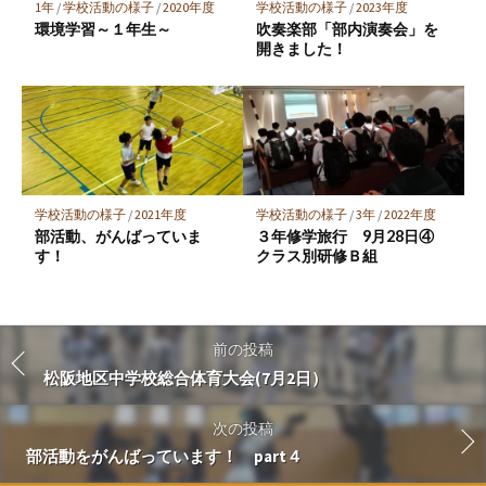
1年
/
学校活動の様子
/
2020年度
学校活動の様子
/
2023年度
環境学習～１年生～
吹奏楽部「部内演奏会」を
開きました！
学校活動の様子
/
2021年度
学校活動の様子
/
3年
/
2022年度
部活動、がんばっていま
３年修学旅行 9月28日④
す！
クラス別研修Ｂ組
前の投稿
松阪地区中学校総合体育大会(7月2日）
次の投稿
部活動をがんばっています！ part４