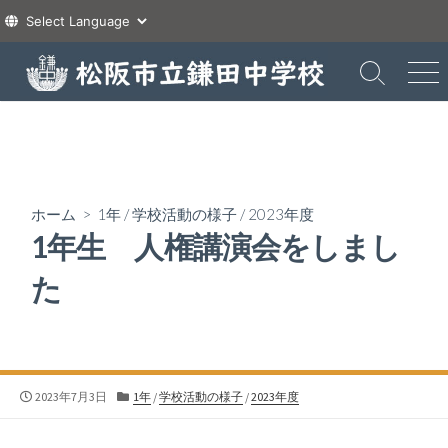
コ
ン
検
メ
索
ニ
テ
切
ュ
ン
り
ー
ツ
替
え
へ
ス
ホーム
>
1年
/
学校活動の様子
/
2023年度
キ
1年生 人権講演会をしまし
ッ
プ
た
公
カ
2023年7月3日
1年
/
学校活動の様子
/
2023年度
開
テ
日
ゴ