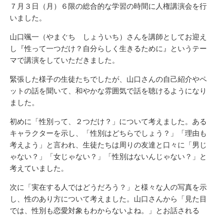
リ
７月３日（月）６限の総合的な学習の時間に人権講演会を行
ー
いました。
山口颯一（やまぐち しょういち）さんを講師としてお迎え
し『性って一つだけ？自分らしく生きるために』というテー
マで講演をしていただきました。
緊張した様子の生徒たちでしたが、山口さんの自己紹介やペ
ットの話を聞いて、和やかな雰囲気で話を聴けるようになり
ました。
初めに「性別って、２つだけ？」について考えました。ある
キャラクターを示し、「性別はどちらでしょう？」「理由も
考えよう」と言われ、生徒たちは周りの友達と口々に「男じ
ゃない？」「女じゃない？」「性別はないんじゃない？」と
考えていました。
次に「実在する人ではどうだろう？」と様々な人の写真を示
し、性のあり方について考えました。山口さんから「見た目
では、性別も恋愛対象もわからないよね。」とお話される