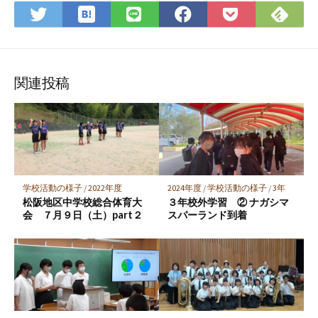
は
Fee
Twitter
LINE
Facebook
Pocket
て
で
で
で
で
に
な
購
シ
シ
シ
保
ブ
読
ェ
ェ
ェ
存
ッ
ア
ア
ア
関連投稿
ク
マ
ー
ク
に
保
学校活動の様子
/
2022年度
2024年度
/
学校活動の様子
/
3年
存
松阪地区中学校総合体育大
３年校外学習 ② ナガシマ
会 ７月９日（土）part２
スパーランド到着